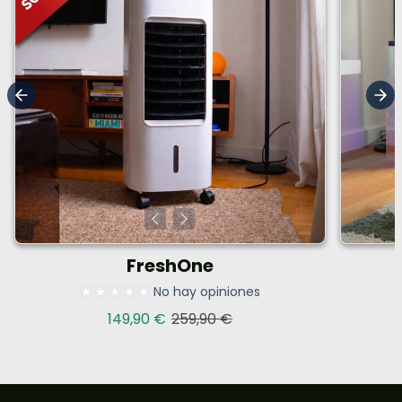
FreshOne
No hay opiniones
Precio de venta
Precio habitual
149,90 €
259,90 €