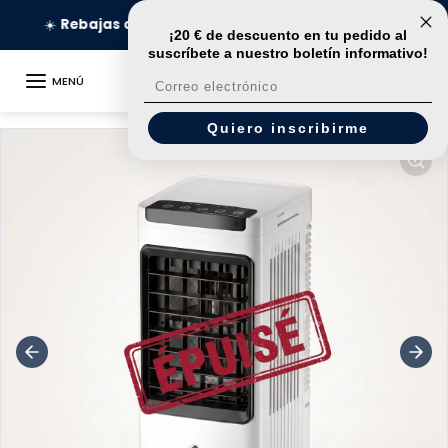
Ir al contenido
🚀
Entrega en 24 horas
¡20 € de descuento en tu pedido al
suscríbete
a nuestro boletín informativo!
MENÚ
Correo electrónico
Ir a la información del producto
Quiero inscribirme