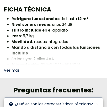
FICHA TÉCNICA
Refrigera tus estancias
de hasta
12 m²
Nivel sonoro medio
: unos 34 dB
1 filtro incluido
en el aparato
Peso
: 5,7 kg
Movilidad
: ruedas integradas
Mando a distancia con todas las funciones
incluido
Se incluyen 2 pilas AAA
Alimentación
: 220–240 V ~ 50/60 Hz
Depósito de agua de 5 litros
Manual de instrucciones
incluido
Enchufe europeo tipo C/E
,
certificado en
Suiza (
CH), 250 V / 16 A — compatible con
Preguntas frecuentes:
Francia, Suiza y toda Europa continental
¿Cuáles son las características técnicas?