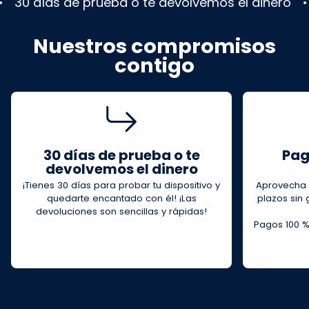
ías de prueba o te devolvemos el dinero
Entre
Nuestros compromisos
contigo
30 días de prueba o te
Pag
devolvemos el dinero
¡Tienes 30 días para probar tu dispositivo y
Aprovecha l
quedarte encantado con él! ¡Las
plazos sin 
devoluciones son sencillas y rápidas!
Pagos 100 %