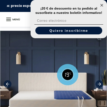
Ir al contenido
🚀
Entrega en 24 horas
¡20 € de descuento en tu pedido al
suscríbete
a nuestro boletín informativo!
MENÚ
Correo electrónico
Ir a la información del producto
Quiero inscribirme