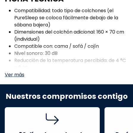
Compatibilidad: todo tipo de colchones (el
PureSleep se coloca fácilmente debajo de la
sábana bajera)
Dimensiones del colchón adicional: 160 × 70 cm
(individual)
Compatible con: cama / sofá / cojín
Nivel sonoro: 30 dB
Reducción de la temperatura percibida: de 4 °C
a 8 °C
Capacidad del depósito: 1,5 L
Tensión: 12 V
Alimentación: Red eléctrica (adaptador incluido)
Nuestros compromisos contigo
Función: Programación (temporizador)
Tiempo de funcionamiento programable: de 1 a
9 horas
Mando: Pantalla táctil
Peso: Ligero y portátil
Garantía: 2 años (incluida la garantía contra