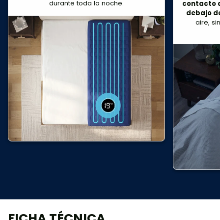
durante toda la noche.
contacto d
debajo d
aire, s
FICHA TÉCNICA