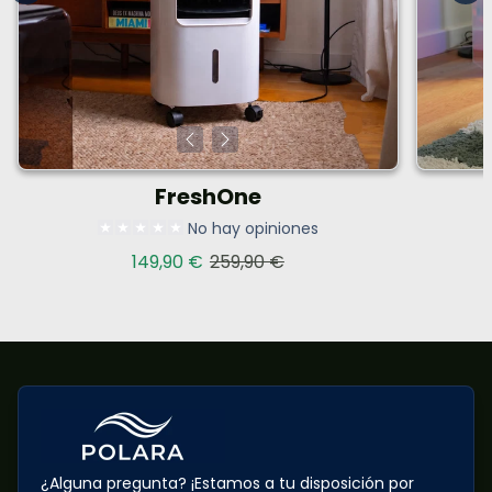
FreshOne
No hay opiniones
Precio de venta
Precio habitual
149,90 €
259,90 €
¿Alguna pregunta? ¡Estamos a tu disposición por