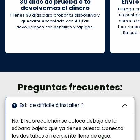
30 días de prueba o te
Envío
fugas)
devolvemos el dinero
Entrega en
Contenido de la caja: Unidad central +
un punto 
¡Tienes 30 días para probar tu dispositivo y
sobrecolchón + depósito + tubos + fuente de
correo ele
quedarte encantado con él! ¡Las
horaria de
devoluciones son sencillas y rápidas!
alimentación + manual de instrucciones
día que 
Preguntas frecuentes:
Est-ce difficile à installer ?
No. El sobrecolchón se coloca debajo de la
sábana bajera que ya tienes puesta. Conecta
los dos tubos al recipiente lleno de agua,