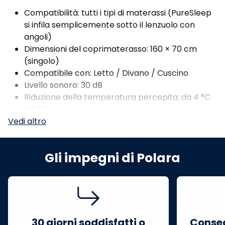
Compatibilità: tutti i tipi di materassi (PureSleep
si infila semplicemente sotto il lenzuolo con
angoli)
Dimensioni del coprimaterasso: 160 × 70 cm
(singolo)
Compatibile con: Letto / Divano / Cuscino
Livello sonoro: 30 dB
Riduzione della temperatura percepita: da 4 °C
a 8 °C
Capacità del serbatoio: 1,5 L
Tensione: 12 V
Alimentazione: rete elettrica (adattatore
Gli impegni di Polara
incluso)
Funzione: Programmazione (timer)
Durata di funzionamento programmabile: da 1 a
9 ore
Comando: Schermo tattile
Peso: leggero e portatile
30 giorni soddisfatti o
Conseg