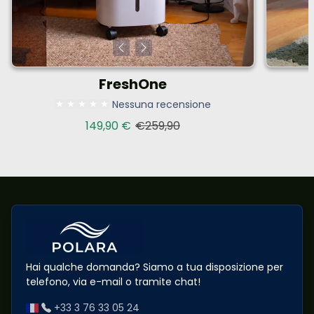
FreshOne
Nessuna recensione
Prezzo di vendita
Prezzo normale
149,90 €
€259,90
Hai qualche domanda? Siamo a tua disposizione per
telefono, via e-mail o tramite chat!
+33 3 76 33 05 24