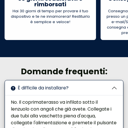
Garanzia: 2 anni (compresa la garanzia contro le
rimborsati
perdite)
Hai 30 giorni di tempo per provare il tuo
Consegna 
Contenuto della confezione: unità centrale +
dispositivo e te ne innamorerai! Restituirlo
presso un p
è semplice e veloce!
e-mail/SM
coprimaterasso + serbatoio + tubi +
consegna e
alimentatore + manuale di istruzioni
pre
Domande frequenti:
È difficile da installare?
No. Il coprimaterasso va infilato sotto il
lenzuolo con angoli che già avete. Collegate i
due tubi alla vaschetta piena d'acqua,
collegate l'alimentazione e premete il pulsante