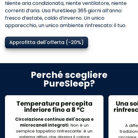
Niente aria condizionata, niente ventilatore, niente
correnti d’aria. Usa PureSleep 365 giorni all’anno:
fresco d’estate, caldo d’inverno. Un unico
apparecchio, un unico ambiente rinfrescato: il tuo.
Approfitta dell'offerta (-20%)
Perché scegliere
PureSleep?
Temperatura percepita
Una so
inferiore fino a 8 °C
rinfresc
Circolazione continua dell'acqua e
microcanali integrati
. Non è un
A diff
semplice tappetino rinfrescante: è un
tradizion
sistema attivo che dissipa il calore
circolare 