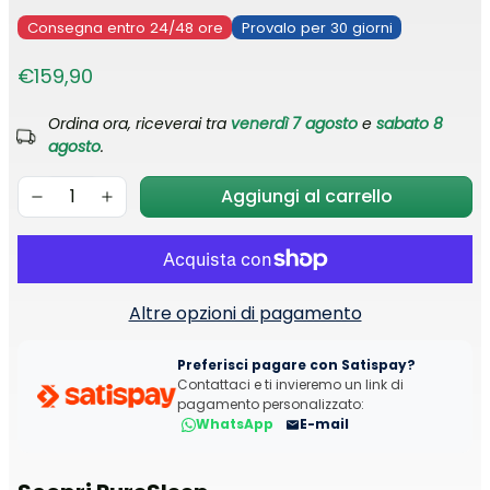
Consegna entro 24/48 ore
Provalo per 30 giorni
€159,90
Ordina ora, riceverai tra
venerdì 7 agosto
e
sabato 8
agosto
.
Aggiungi al carrello
Altre opzioni di pagamento
Preferisci pagare con Satispay?
Contattaci e ti invieremo un link di
pagamento personalizzato:
WhatsApp
E-mail