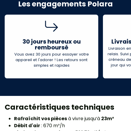
Les engagements Polara
30 jours heureux ou
Livrai
remboursé
Livraison e
relais. Suiv
Vous avez 30 jours pour essayer votre
créneau de l
appareil et l'adorer ! Les retours sont
jour qui 
simples et rapides
Caractéristiques techniques
Rafraîchit vos pièces
à vivre jusqu’à
23m²
Débit d'air
: 670 m³/h