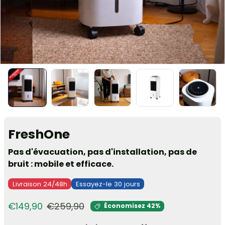
FreshOne
Pas d'évacuation, pas d'installation, pas de
bruit : mobile et efficace.
Livraison 24/48h
Essayez-le 30 jours
Prix de vente
Prix habituel
€149,90
€259,90
Économisez 42%