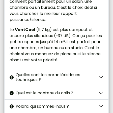
convient parfaitement pour un salon, une
roulettes
chambre ou un bureau. C'est le choix idéal si
Écran LED
affichant les fonctions de
vous cherchez le meilleur rapport
l’appareil
puissance/silence.
Alimentation
: 220–240 V ~ 50 Hz
Manuel d’instructions
inclus
et
Le
VentCool
(5,7 kg) est plus compact et
traduit en
20 langues
encore plus silencieux (~37 dB). Conçu pour les
Prise européenne type C/E
,
certifiée Suisse
petits espaces jusqu'à 14 m², il est parfait pour
(CH), 250V / 16A — compatible France, Suisse et
une chambre, un bureau ou un studio. C'est le
toute l'Europe continentale
choix si vous manquez de place ou si le silence
absolu est votre priorité.
Quelles sont les caractéristiques
techniques ?
Quel est le contenu du colis ?
Polara, qui sommes-nous ?