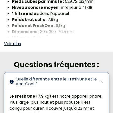
‎Pieds cubes par minute
: 529,72 pi3/min
Niveau sonore moyen
: inférieur à 41 dB
1 filtre inclus
dans l’appareil
Poids brut colis
: 7,9kg
Poids net FreshOne
: 6,1kg
Dimensions
: 30 x 30 x 76,5 cm
Vitesses
: Faible /
Moyenne / Élevée
3 modes
: Naturel/Sommeil/Normal
Commande
: Manuelle et télécommande
incluse
Questions fréquentes :
Piles télécommande
: 2 piles
AAA incluses
Quelle différence entre le FreshOne et le
Fonction oscillation
pour une
VentCool ?
diffusion large de l’air
Capacité du réservoir
: 7 litres
Le
FreshOne
(7,9 kg) est notre appareil phare.
Minuterie jusqu’à 12 heures
(réglage par
Plus large, plus haut et plus robuste, il est
paliers d’1 heure)
conçu pour durer. Il couvre jusqu'à 23 m² et
Facile à utiliser et à déplacer
, équipé de