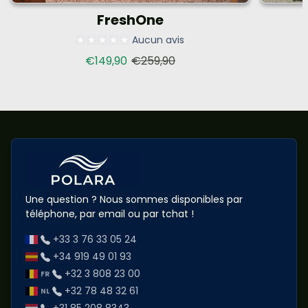
FreshOne
Aucun avis
Prix de vente
Prix habituel
€149,90
€259,90
Une question ? Nous sommes disponibles par
téléphone, par email ou par tchat !
+33 3 76 33 05 24
+34 919 49 01 93
+32 3 808 23 00
+32 78 48 32 61