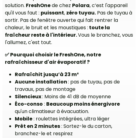
solution.
FreshOne
de chez
Polara
, c’est l'appareil
qu'il vous faut :
puissant
,
zéro tuyau.
Pas de tuyau à
sortir. Pas de fenêtre ouverte qui fait rentrer la
chaleur, le bruit et les moustiques :
toute la
fraîcheur reste à l'intérieur.
Vous le branchez, vous
l'allumez, c'est tout.
✅ Pourquoi choisir le FreshOne, notre
rafraîchisseur d'air évaporatif ?
Rafraîchit jusqu’à 23 m²
Aucune installation
: pas de tuyau, pas de
travaux, pas de montage
Silencieux
: Moins de 41 dB de moyenne
Éco-conso
:
Beaucoup moins énergivore
qu'un climatiseur à évacuation.
Mobile
: roulettes intégrées, ultra léger
Prêt en 2 minutes
: Sortez-le du carton,
branchez-le et respirez