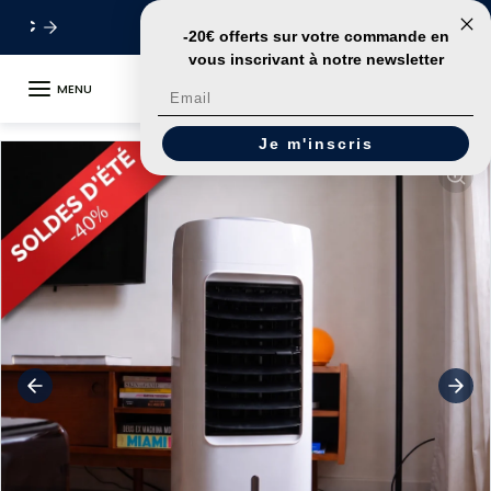
Aller au contenu
🚀
Livraison en 24h
-20€ offerts sur votre commande
en
vous inscrivant à notre newsletter
MENU
Email
Passer aux informations sur le produit
Je m'inscris