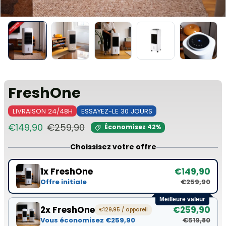
FreshOne
LIVRAISON 24/48H
ESSAYEZ-LE 30 JOURS
Prix de vente
Prix habituel
€149,90
€259,90
Économisez 42%
Choissisez votre offre
1x FreshOne
€149,90
Offre initiale
€259,90
Meilleure valeur
2x FreshOne
€259,90
€129,95 / appareil
Vous économisez €259,90
€519,80