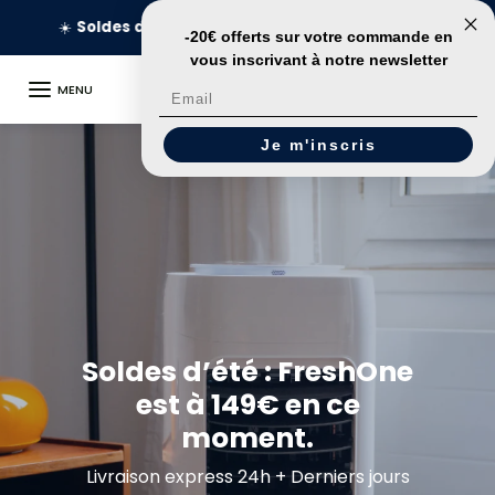
Aller au contenu
🚀
Livraison en 24h
-20€ offerts sur votre commande
en
vous inscrivant à notre newsletter
MENU
Email
Je m'inscris
Soldes d’été : FreshOne
est à 149€ en ce
moment.
Livraison express 24h + Derniers jours