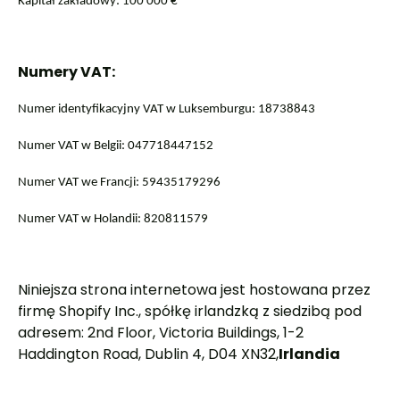
Kapitał zakładowy: 100 000 €
Numery VAT:
Numer identyfikacyjny VAT w Luksemburgu: 18738843
Numer VAT w Belgii: 047718447152
Numer VAT we Francji: 59435179296
Numer VAT w Holandii: 820811579
Niniejsza strona internetowa jest hostowana przez
firmę Shopify Inc.,
spółkę irlandzką z siedzibą pod
adresem: 2nd Floor, Victoria Buildings, 1-2
Haddington Road, Dublin 4, D04 XN32,
Irlandia