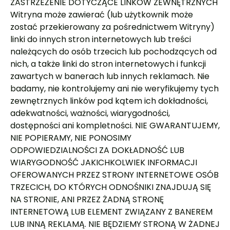
ZASTRZEŻENIE DOTYCZĄCE LINKÓW ZEWNĘTRZNYCH
Witryna może zawierać (lub użytkownik może
zostać przekierowany za pośrednictwem Witryny)
linki do innych stron internetowych lub treści
należących do osób trzecich lub pochodzących od
nich, a także linki do stron internetowych i funkcji
zawartych w banerach lub innych reklamach. Nie
badamy, nie kontrolujemy ani nie weryfikujemy tych
zewnętrznych linków pod kątem ich dokładności,
adekwatności, ważności, wiarygodności,
dostępności ani kompletności. NIE GWARANTUJEMY,
NIE POPIERAMY, NIE PONOSIMY
ODPOWIEDZIALNOŚCI ZA DOKŁADNOŚĆ LUB
WIARYGODNOŚĆ JAKICHKOLWIEK INFORMACJI
OFEROWANYCH PRZEZ STRONY INTERNETOWE OSÓB
TRZECICH, DO KTÓRYCH ODNOŚNIKI ZNAJDUJĄ SIĘ
NA STRONIE, ANI PRZEZ ŻADNĄ STRONĘ
INTERNETOWĄ LUB ELEMENT ZWIĄZANY Z BANEREM
LUB INNĄ REKLAMĄ. NIE BĘDZIEMY STRONĄ W ŻADNEJ