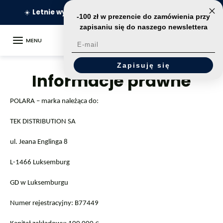
Przejdź do treści
☀️
Letnie wyprzedaże: cena promocyjna 149 €
Wygasają za:
-100 zł w prezencie do zamówienia przy
zapisaniu się do naszego newslettera
MENU
E-mail
Zapisuję się
Informacje prawne
POLARA – marka należąca do:
TEK DISTRIBUTION SA
ul. Jeana Englinga 8
L-1466 Luksemburg
GD w Luksemburgu
Numer rejestracyjny: B77449