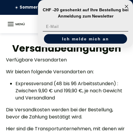
Zum Inhalt springen
☀️
Sommerschlussverkauf: Sonderpreis 149 €
Läuft ab in:
CHF -20 geschenkt auf Ihre Bestellung bei
Anmeldung zum Newsletter
MENÜ
E-Mail
Ich melde mich an
Versandbedingungen
Verfügbare Versandarten
Wir bieten folgende Versandarten an:
Expressversand (48 bis 96 Arbeitsstunden)
:
Zwischen 9,90 € und 199,90 €, je nach Gewicht
und Versandland
Die Versandkosten werden
bei der Bestellung
,
bevor die Zahlung bestätigt wird.
Hier sind die Transportunternehmen, mit denen wir