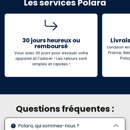
Les services Polara
30 jours heureux ou
Livrai
remboursé
Livraison e
France, Bel
Vous avez 30 jours pour essayer votre
Polo
appareil et l'adorer ! Les retours sont
simples et rapides !
Questions fréquentes :
Polara, qui sommes-nous ?