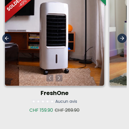
FreshOne
Aucun avis
Prix de vente
Prix habituel
CHF 159.90
CHF 269.90