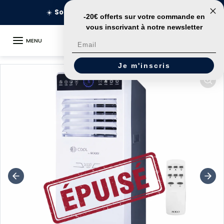
Aller au contenu
prix spécial 149€
🚀
Livraison en 2
Expire dans:
-20€ offerts sur votre commande
en
vous inscrivant à notre newsletter
MENU
Email
Passer aux informations sur le produit
Je m'inscris