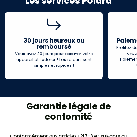
Les services Polara
30 jours heureux ou
Paieme
remboursé
Profitez d
avec
Vous avez 30 jours pour essayer votre
Paiemen
appareil et l'adorer ! Les retours sont
simples et rapides !
Garantie légale de
confomité
Conformément aux articles L217-3 et suivants du